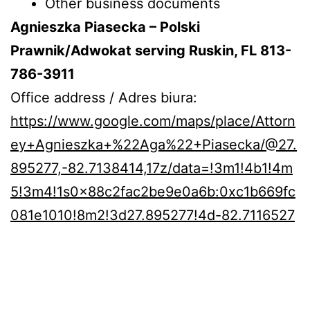
Other business documents
Agnieszka Piasecka – Polski
Prawnik/Adwokat serving Ruskin, FL 813-
786-3911
Office address / Adres biura:
https://www.google.com/maps/place/Attorn
ey+Agnieszka+%22Aga%22+Piasecka/@27.
895277,-82.7138414,17z/data=!3m1!4b1!4m
5!3m4!1s0x88c2fac2be9e0a6b:0xc1b669fc
081e1010!8m2!3d27.895277!4d-82.7116527